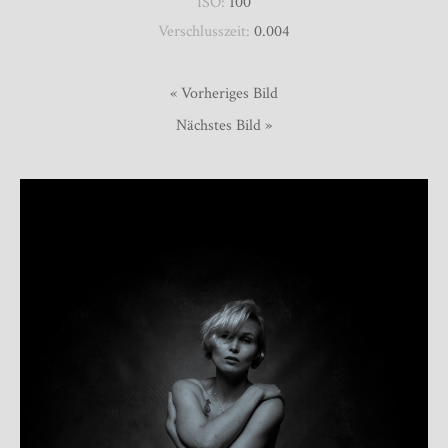
ISO:
100
Verschlusszeit:
0.004
« Vorheriges Bild
Nächstes Bild »