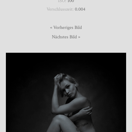
ISO:
100
Verschlusszeit:
0.004
« Vorheriges Bild
Nächstes Bild »