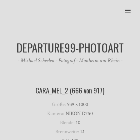
MENU
DEPARTURE99-PHOTOART
- Michael Scheelen - Fotograf - Monheim am Rhein -
CARA_MEL_2 (666 von 917)
Größe:
939 × 1000
Kamera:
NIKON D750
Blende:
10
Brennweite:
21