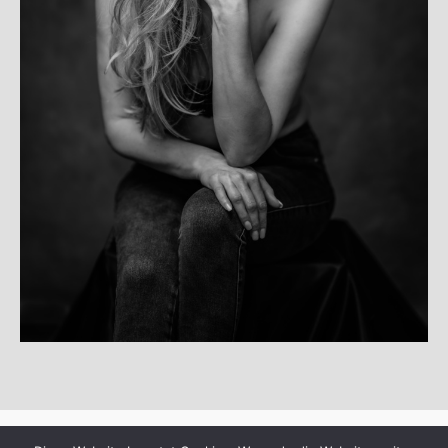
© Copyright 2025
departure99-photoart
·