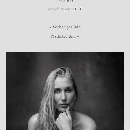
ISO:
100
Verschlusszeit:
0.01
« Vorheriges Bild
Nächstes Bild »