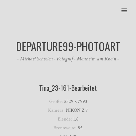
MENU
DEPARTURE99-PHOTOART
- Michael Scheelen - Fotograf - Monheim am Rhein -
Tina_23-161-Bearbeitet
Größe:
5329 × 7993
Kamera:
NIKON Z 7
Blende:
1.8
Brennweite:
85