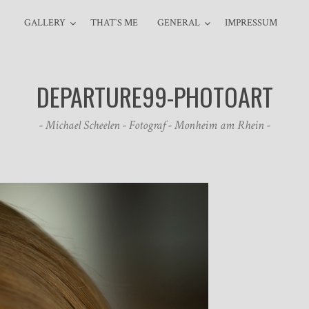
GALLERY
THAT`S ME
GENERAL
IMPRESSUM
DEPARTURE99-PHOTOART
- Michael Scheelen - Fotograf - Monheim am Rhein -