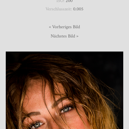
ISO:
200
Verschlusszeit:
0.005
« Vorheriges Bild
Nächstes Bild »