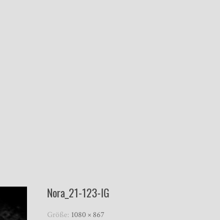
Nora_21-123-IG
Größe:
1080 × 867