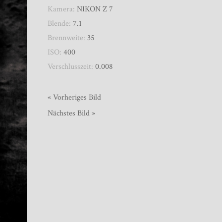
Kamera:
NIKON Z 7
Blende:
7.1
Brennweite:
35
ISO:
400
Verschlusszeit:
0.008
« Vorheriges Bild
Nächstes Bild »