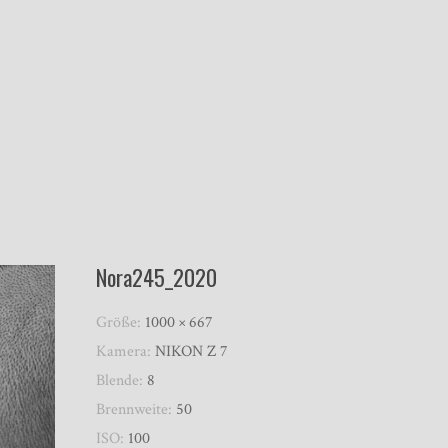
Nora245_2020
Größe:
1000 × 667
Kamera:
NIKON Z 7
Blende:
8
Brennweite:
50
ISO:
100