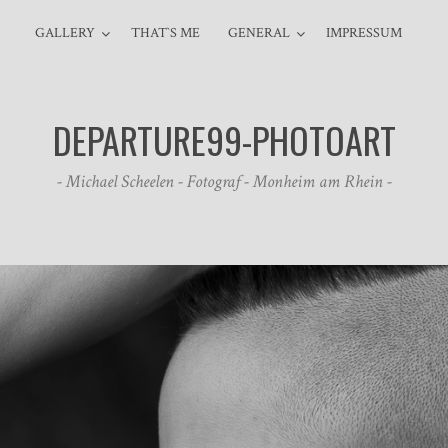
GALLERY
THAT`S ME
GENERAL
IMPRESSUM
DEPARTURE99-PHOTOART
- Michael Scheelen - Fotograf - Monheim am Rhein -