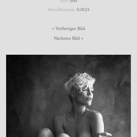
ISO:
500
Verschlusszeit:
0.0125
« Vorheriges Bild
Nächstes Bild »