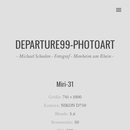
MENU
DEPARTURE99-PHOTOART
- Michael Scheelen - Fotograf - Monheim am Rhein -
Miri-31
Größe:
741 × 1000
Kamera:
NIKON D750
Blende:
5.6
Brennweite:
50