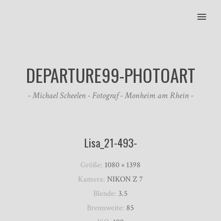
MENU
DEPARTURE99-PHOTOART
- Michael Scheelen - Fotograf - Monheim am Rhein -
Lisa_21-493-
Größe:
1080 × 1398
Kamera:
NIKON Z 7
Blende:
3.5
Brennweite:
85