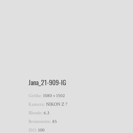
Jana_21-909-IG
Größe:
1080 × 1502
Kamera:
NIKON Z 7
Blende:
6.3
Brennweite:
85
ISO:
100