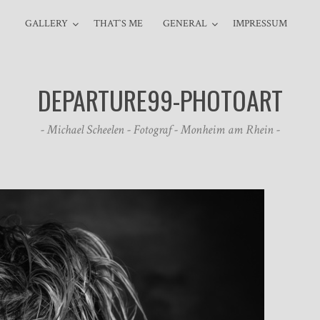
GALLERY
THAT`S ME
GENERAL
IMPRESSUM
DEPARTURE99-PHOTOART
- Michael Scheelen - Fotograf - Monheim am Rhein -