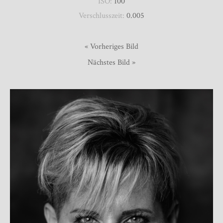
ISO:
100
Verschlusszeit:
0.005
« Vorheriges Bild
Nächstes Bild »