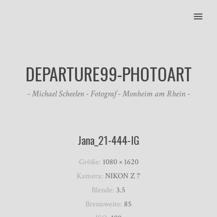
MENU
DEPARTURE99-PHOTOART
- Michael Scheelen - Fotograf - Monheim am Rhein -
Jana_21-444-IG
Größe:
1080 × 1620
Kamera:
NIKON Z 7
Blende:
3.5
Brennweite:
85