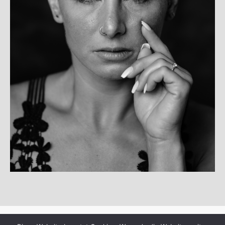
© Copyright 2025
departure99-photoart
·