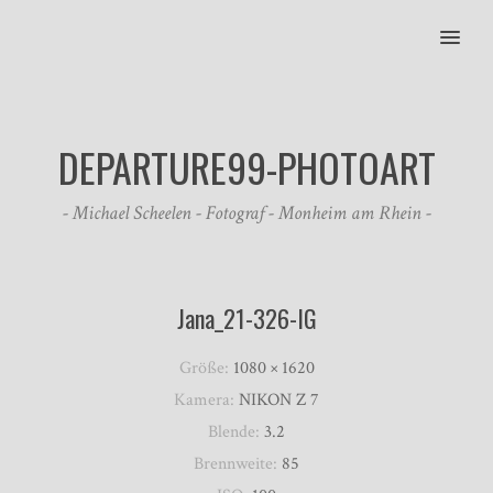
MENU
DEPARTURE99-PHOTOART
- Michael Scheelen - Fotograf - Monheim am Rhein -
Jana_21-326-IG
Größe:
1080 × 1620
Kamera:
NIKON Z 7
Blende:
3.2
Brennweite:
85