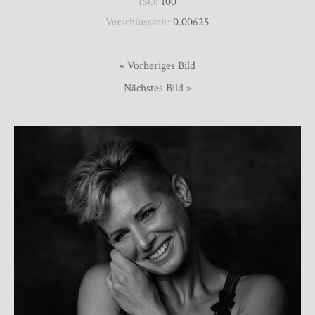
ISO:
100
Verschlusszeit:
0.00625
« Vorheriges Bild
Nächstes Bild »