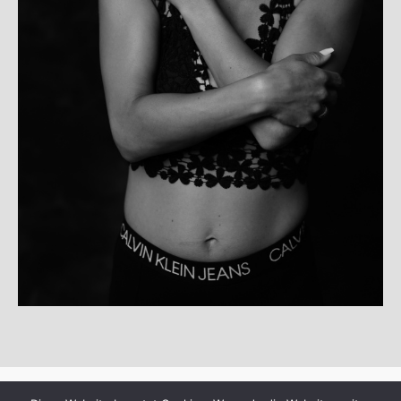
© Copyright 2025
departure99-photoart
·