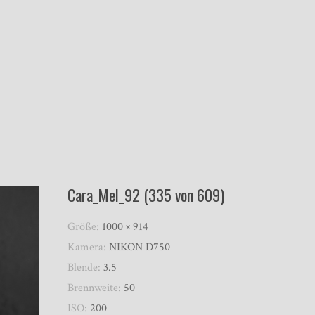
Cara_Mel_92 (335 von 609)
Größe:
1000 × 914
Kamera:
NIKON D750
Blende:
3.5
Brennweite:
50
ISO:
200