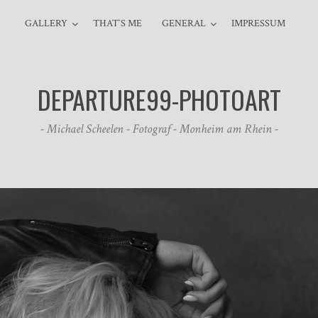
GALLERY
THAT`S ME
GENERAL
IMPRESSUM
DEPARTURE99-PHOTOART
- Michael Scheelen - Fotograf - Monheim am Rhein -