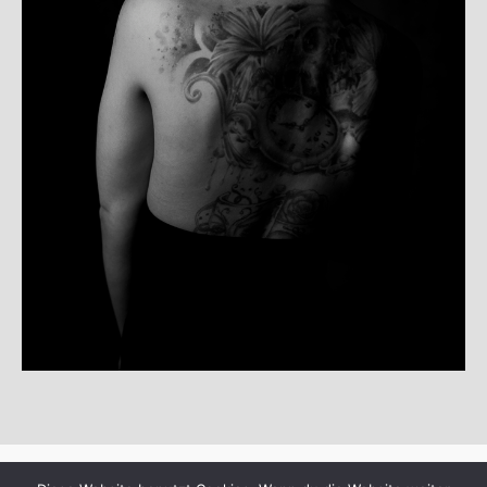
© Copyright 2025
departure99-photoart
·