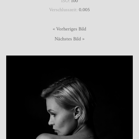
ISO:
100
Verschlusszeit:
0.005
« Vorheriges Bild
Nächstes Bild »