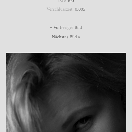
ISO:
100
Verschlusszeit:
0.005
« Vorheriges Bild
Nächstes Bild »